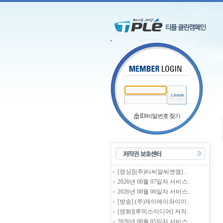
ID/비밀번호 찾기
[영상][(주)티씨알씨엔엠] ..
2026년 08월 07일자 서비스..
2026년 08월 06일자 서비스..
[방송] (주)제이에이와이이..
[영화][루믹스미디어] 저작..
2026년 08월 05일자 서비스..