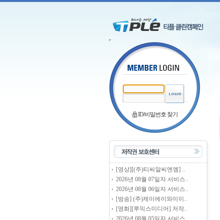
ID/비밀번호 찾기
[영상][(주)티씨알씨엔엠] ..
2026년 08월 07일자 서비스..
2026년 08월 06일자 서비스..
[방송] (주)제이에이와이이..
[영화][루믹스미디어] 저작..
2026년 08월 05일자 서비스..