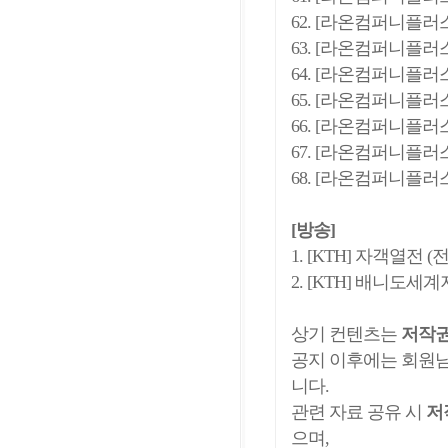
62. [라온컴퍼니플러
63. [라온컴퍼니플러
64. [라온컴퍼니플러
65. [라온컴퍼니플
66. [라온컴퍼니플러
67. [라온컴퍼니플러
68. [라온컴퍼니플러
[방송]
1. [KTH] 자객열전 (
2. [KTH] 배니도세
상기 컨텐츠는
저작권
공지 이후에는 회원
니다.
관련 자료 공유 시
저
으며,