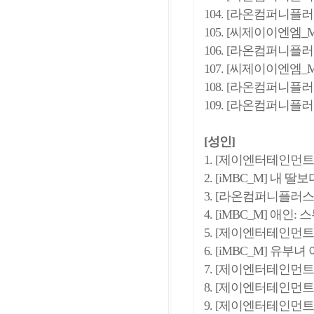
104. [라온컴퍼니플
105. [씨제이이엔엠_
106. [라온컴퍼니플
107. [씨제이이엔엠_
108. [라온컴퍼니플
109. [라온컴퍼니플
[성인]
1. [제이엔터테인먼
2. [iMBC_M] 내
3. [라온컴퍼니플러
4. [iMBC_M] 애인:
5. [제이엔터테인먼트
6. [iMBC_M] 유부
7. [제이엔터테인먼
8. [제이엔터테인먼트
9. [제이엔터테인먼트