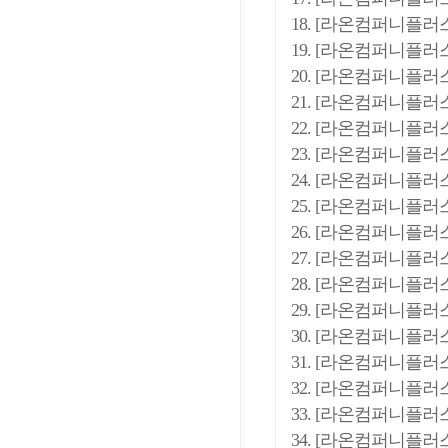
18. [라온컴퍼니플러
19. [라온컴퍼니플러스
20. [라온컴퍼니플러
21. [라온컴퍼니플러
22. [라온컴퍼니플러
23. [라온컴퍼니플러
24. [라온컴퍼니플러
25. [라온컴퍼니플러
26. [라온컴퍼니플러
27. [라온컴퍼니플러
28. [라온컴퍼니플러
29. [라온컴퍼니플러
30. [라온컴퍼니플러
31. [라온컴퍼니플러
32. [라온컴퍼니플러
33. [라온컴퍼니플러
34. [라온컴퍼니플러