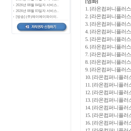
[영화]
2026년 08월 04일자 서비스..
1. [라온컴퍼니플러
2026년 08월 03일자 서비스..
2. [라온컴퍼니플러스
[방송] (주)제이에이와이이..
3. [라온컴퍼니플러스
4. [라온컴퍼니플러스
5. [라온컴퍼니플러스
6. [라온컴퍼니플러스
7. [라온컴퍼니플러
8. [라온컴퍼니플러스
9. [라온컴퍼니플러스
10. [라온컴퍼니플러
11. [라온컴퍼니플러
12. [라온컴퍼니플러
13. [라온컴퍼니플러
14. [라온컴퍼니플러
15. [라온컴퍼니플러
16. [라온컴퍼니플러
17. [라온컴퍼니플러