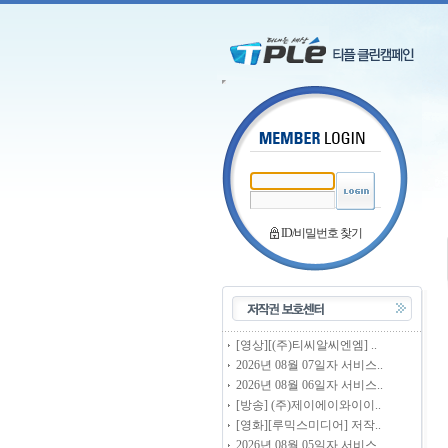
ID/비밀번호 찾기
[영상][(주)티씨알씨엔엠] ..
2026년 08월 07일자 서비스..
2026년 08월 06일자 서비스..
[방송] (주)제이에이와이이..
[영화][루믹스미디어] 저작..
2026년 08월 05일자 서비스..