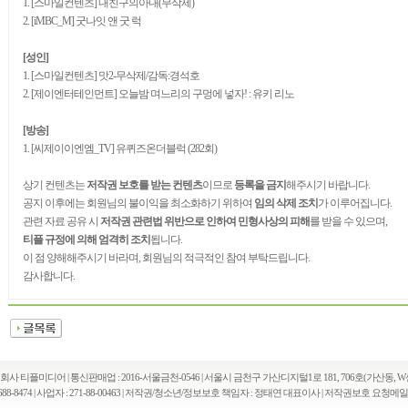
1. [스마일컨텐츠] 내친구의아내(무삭제)
2. [iMBC_M] 굿나잇 앤 굿 럭
[성인]
1. [스마일컨텐츠] 맛2-무삭제/감독:경석호
2. [제이엔터테인먼트] 오늘밤 며느리의 구멍에 넣자! : 유키 리노
[방송]
1. [씨제이이엔엠_TV] 유퀴즈온더블럭 (282회)
상기 컨텐츠는
저작권 보호를 받는 컨텐츠
이므로
등록을 금지
해주시기 바랍니다.
공지 이후에는 회원님의 불이익을 최소화하기 위하여
임의 삭제 조치
가 이루어집니다.
관련 자료 공유 시
저작권 관련법 위반으로 인하여 민형사상의 피해
를 받을 수 있으며,
티플 규정에 의해 엄격히 조치
됩니다.
이 점 양해해주시기 바라며, 회원님의 적극적인 참여 부탁드립니다.
감사합니다.
회사 티플미디어 | 통신판매업 : 2016-서울금천-0546 | 서울시 금천구 가산디지털1로 181, 706호(가산동, W
88-8474 | 사업자 : 271-88-00463 | 저작권/청소년/정보보호 책임자 : 정태연 대표이사 | 저작권보호 요청메일 : tpl