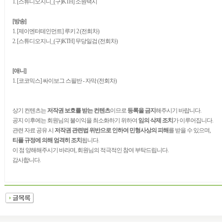
1. [스튜디오지니_(구)KTH] 소원택시
[방송]
1. [제이엔터테인먼트] 루키 2 (전회차)
2. [스튜디오지니_(구)KTH] 무당일검 (전회차)
[애니]
1. [코코믹스] 싸이보그 스필반 - 자막 (전회차)
상기 컨텐츠는
저작권 보호를 받는 컨텐츠
이므로
등록을 금지
해주시기 바랍니다.
공지 이후에는 회원님의 불이익을 최소화하기 위하여
임의 삭제 조치
가 이루어집니다.
관련 자료 공유 시
저작권 관련법 위반으로 인하여 민형사상의 피해
를 받을 수 있으며,
티플 규정에 의해 엄격히 조치
됩니다.
이 점 양해해주시기 바라며, 회원님의 적극적인 참여 부탁드립니다.
감사합니다.