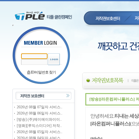
ID/비밀번호 찾기
[방송][라온컴퍼니플러스] 
2026년 08월 07일자 서비스..
2026년 08월 06일자 서비스..
안녕하세요.
티내는 세상
[방송] (주)제이에이와이이..
[라온컴퍼니플러스
]
(으
[영화][루믹스미디어] 저작..
2026년 08월 05일자 서비스..
2026년 08월 04일자 서비스..