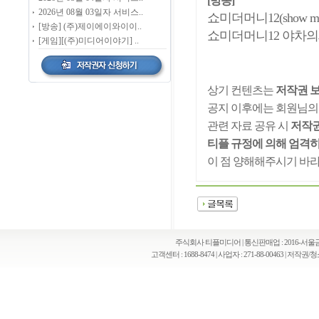
[방송]
2026년 08월 03일자 서비스..
쇼미더머니12(
show m
[방송] (주)제이에이와이이..
쇼미더머니12 야차의세계(show
[게임][(주)미디어이야기] ..
상기 컨텐츠는
저작권 
공지 이후에는 회원님의
관련 자료 공유 시
저작권
티플 규정에 의해 엄격히
이 점 양해해주시기 바라
주식회사 티플미디어 | 통신판매업 : 2016-서울금천
고객센터 : 1688-8474 | 사업자 : 271-88-00463 | 