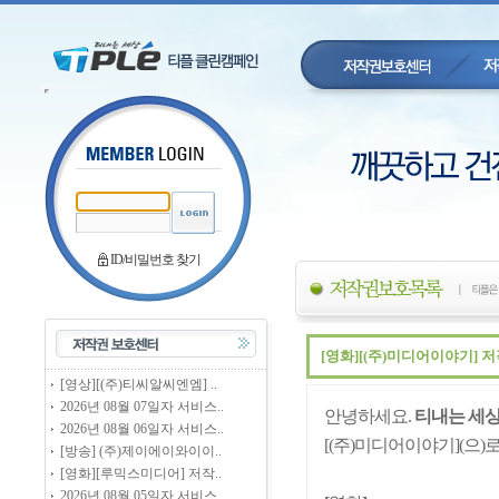
ID/비밀번호 찾기
[영화][(주)미디어이야기] 
[영상][(주)티씨알씨엔엠] ..
2026년 08월 07일자 서비스..
안녕하세요.
티내는 세상
2026년 08월 06일자 서비스..
[(주)미디어이야기](으
[방송] (주)제이에이와이이..
[영화][루믹스미디어] 저작..
2026년 08월 05일자 서비스..