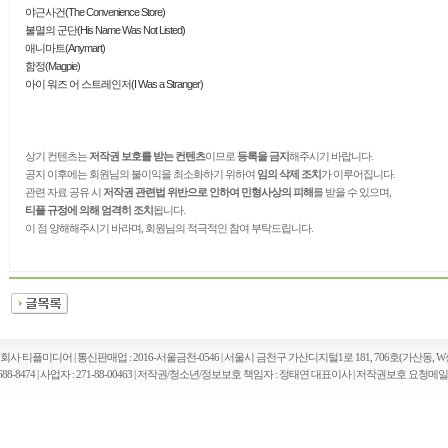
야근사건(The Convenience Store)
불멸의 군단(His Name Was Not Listed)
애니마트(Anymart)
함정(Magpie)
아이 워즈 어 스트레인저(I Was a Stranger)
상기 컨텐츠는
저작권 보호를
받는 컨텐츠
이므로
등록을 금지
해주시기 바랍니다.
공지 이후에는 회원님의 불이익을 최소화하기 위하여
임의 삭제 조치
가 이루어집니다.
관련 자료 공유 시
저작권 관련법 위반으로 인하여 민형사상의 피해
를 받을 수 있으며,
티플 규정에 의해 엄격히 조치
됩니다.
이 점 양해해주시기 바라며, 회원님의 적극적인 참여 부탁드립니다.
회사 티플미디어 | 통신판매업 : 2016-서울금천-0546 | 서울시 금천구 가산디지털1로 181, 706호(가산동, W
88-8474 | 사업자 : 271-88-00463 | 저작권/청소년/정보보호 책임자 : 정태연 대표이사 | 저작권보호 요청메일 : tpl