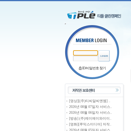
ID/비밀번호 찾기
[영상][(주)티씨알씨엔엠] ..
2026년 08월 07일자 서비스..
2026년 08월 06일자 서비스..
[방송] (주)제이에이와이이..
[영화][루믹스미디어] 저작..
2026년 08월 05일자 서비스..