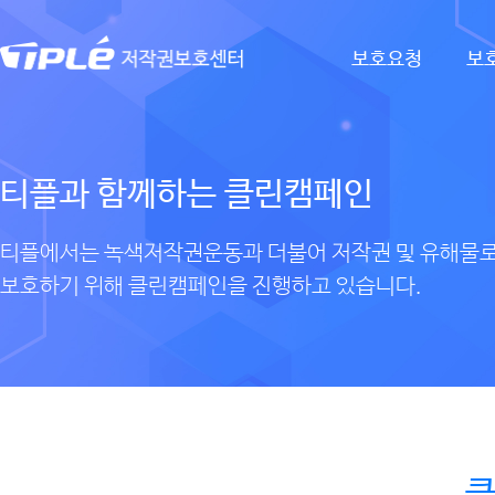
티
저
보호요청
보
플
작
권
보
호
티플과 함께하는 클린캠페인
센
티플에서는 녹색저작권운동과 더불어 저작권 및 유해물
터
보호하기 위해 클린캠페인을 진행하고 있습니다.