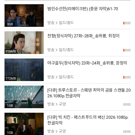
범인수선전(리메이크판) (중문 자막)61-70
방송
일드/중드
3GB
천향(정식자막) 27화~28화_송위룡, 쥐징이
방송
일드/중드
898MB
야구골두(정식자막) 23화~24화_송위룡, 장정의
방송
일드/중드
772MB
[다큐] 트루스토르 - 스웨덴 최악의 금융 스캔들.20
26.1080p.한글자막
방송
교양
1GB
[다큐] 빅 치킨 - 패스트푸드의 배신.2026.1080p.
한글자막
방송
교양
1GB