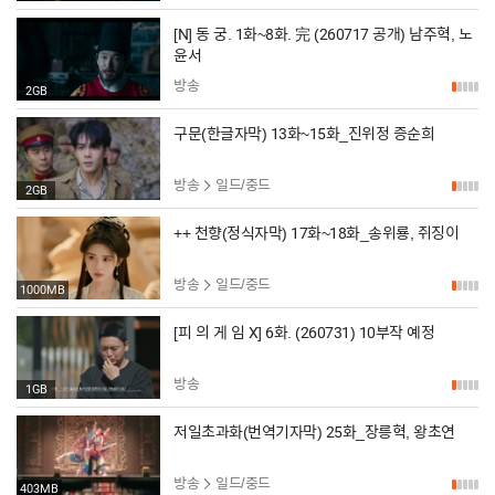
[N] 동 궁. 1화~8화. 完 (260717 공개) 남주혁, 노
윤서
방송
2GB
구문(한글자막) 13화~15화_진위정 증순희
방송
일드/중드
2GB
++ 천향(정식자막) 17화~18화_송위룡, 쥐징이
방송
일드/중드
1000MB
[피 의 게 임 X] 6화. (260731) 10부작 예정
방송
1GB
저일초과화(번역기자막) 25화_장릉혁, 왕초연
방송
일드/중드
403MB