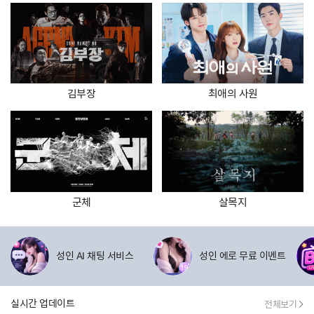
김부장
최애의 사원
군체
살목지
제휴사 할인이벤트
성인 AI 채팅 서비스
성인 에로 무료 이벤트
실시간 업데이트
전체보기