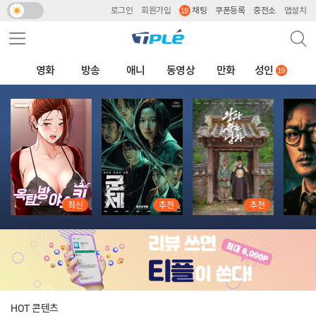
로그인
회원가입
채팅
쿠폰등록
충전소
앱설치
주요 서비스 메뉴 펼치기
검색
메뉴 네비게이션
영화
방송
애니
동영상
만화
성인
추천 콘텐츠
최신
추천
추천
HOT 콘텐츠