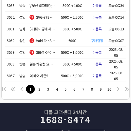
3063
방송
\'낯선 별자리\'(Constellation) 시즌1
500C + 100C
미등록
오늘 00:34
3062
성인
GVG-879 타케우치히토미
500C + 2,500C
미등록
오늘 00:14
3061
영화
[다큐] 어떻게 해야 했을까?
500C + 500C
미등록
오늘 00:13
3060
성인
Maid For Service Raven 요청합니다.
600C
구매결정
오늘 00:07
2026. 08.
3059
성인
GENT-040 모파작 부탁드려요
500C + 1,000C
미등록
05
2026. 08.
3058
방송
결혼의 완성 요청합니다.
500C + 500C
미등록
05
2026. 08.
3057
방송
더 베어 시즌5
500C + 5,000C
미등록
05
1
2
3
4
5
6
7
8
9
10
티플 고객센터 24시간
1688-8474