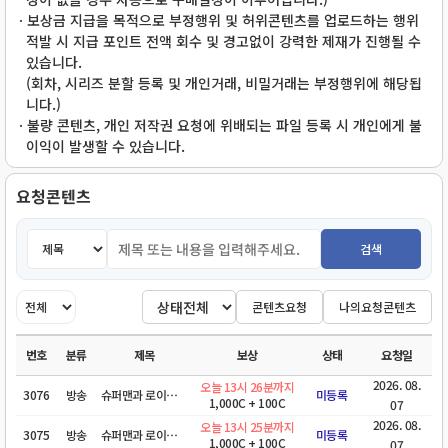
ㆍ보상금 지급을 목적으로 부정행위 및 허위콘텐츠를 업로드하는 행위
적발 시 지급 포인트 전액 회수 및 경고없이 강력한 제재가 진행될 수
있습니다.
(회차, 시리즈 분할 등록 및 개인거래, 비밀거래는 부정행위에 해당됩
니다.)
ㆍ불량 콘텐츠, 개인 저작권 요청에 위배되는 파일 등록 시 개인에게 불
이익이 발생할 수 있습니다.
요청콘텐츠
검색
콘텐츠요청
나의요청콘텐츠
번호
분류
제목
보상
상태
요청일
2026. 08.
오늘 13시 26분까지
3076
방송
슈퍼맨과 로이즈 시즌3 고화질 완벽자막 노제휴 부탁해요
미등록
1,000C + 100C
07
2026. 08.
오늘 13시 25분까지
3075
방송
슈퍼맨과 로이즈 시즌2 고화질 완벽자막 노제휴 부탁해요
미등록
1,000C + 100C
07