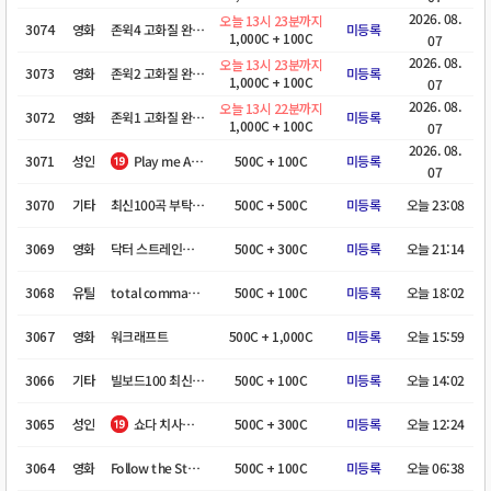
2026. 08.
오늘 13시 23분까지
3074
영화
존윅4 고화질 완벽자막 노제휴 부탁해요
미등록
1,000C + 100C
07
2026. 08.
오늘 13시 23분까지
3073
영화
존윅2 고화질 완벽자막 노제휴 부탁해요
미등록
1,000C + 100C
07
2026. 08.
오늘 13시 22분까지
3072
영화
존윅1 고화질 완벽자막 노제휴 부탁해요
미등록
1,000C + 100C
07
2026. 08.
3071
성인
Play me Again Vanessa 요청합니다.
500C + 100C
미등록
07
3070
기타
최신100곡 부탁드려요
500C + 500C
미등록
오늘 23:08
3069
영화
닥터 스트레인지(대혼돈의 멀티버스: Doctor Strange in the Multiverse of Madness)
500C + 300C
미등록
오늘 21:14
3068
유틸
total commander 요청합니다.
500C + 100C
미등록
오늘 18:02
3067
영화
워크래프트
500C + 1,000C
미등록
오늘 15:59
3066
기타
빌보드100 최신 자료부탁합니다
500C + 100C
미등록
오늘 14:02
3065
성인
쇼다 치사토 AV 영상
500C + 300C
미등록
오늘 12:24
3064
영화
Follow the Stars Home(한국 제목: 별을 따라 집으로 또는 사랑의 가치)
500C + 100C
미등록
오늘 06:38