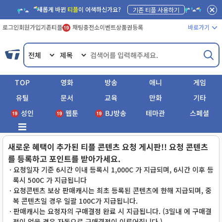
새롭게 바뀐
티플
이 어색하신가요?
기존 티플 사용하기
로그인
회원가입
기존티플
채팅
충전소
이벤트
상품권등록
바로가기
TOP
영화
방송
애니
게임
유틸
문서
교육
만화
기타
성인
웹툰
BJ방송
테마관
스페셜
새로운 혜택이 추가된 티플 콘텐츠 요청 게시판!! 요청 콘텐츠
를 등록하고 포인트를 받아가세요.
ㆍ요청일자 기준 6시간 이내 등록시 1,000C 가 지급되며, 6시간 이후 등
록시 500C 가 지급됩니다
ㆍ요청콘텐츠 보상 판매캐시는 최초 등록된 콘텐츠에 한해 지급되며, 중
복 콘텐츠일 경우 일괄 100C가 지급됩니다.
ㆍ판매캐시는 요청자의 구매결정 완료 시 지급됩니다. (3일내 에 구매결
정이 없을 경우 자동으로 구매결정이 이루어집니다.)