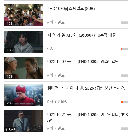
[FHD 1080p] 스윙걸즈 (SUB)
영화
멜로
1GB
[피 의 게 임 X] 7화. (260807) 10부작 예정
방송
1GB
2022.12.07 공개 - [FHD 1080p] 암스테르담
영화
멜로
1GB
[캠버전] 스 파 이 더 맨. 2026 (급한 분만 보세요.)
영화
판타지
2GB
2022.10.21 공개 - [FHD 1080p] 아르헨티나, 198
5년
영화
멜로
918MB