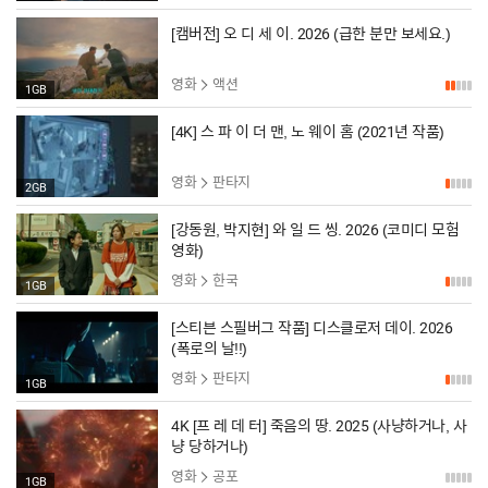
[캠버전] 오 디 세 이. 2026 (급한 분만 보세요.)
영화
액션
1GB
[4K] 스 파 이 더 맨, 노 웨이 홈 (2021년 작품)
영화
판타지
2GB
[강동원, 박지현] 와 일 드 씽. 2026 (코미디 모험
영화)
영화
한국
1GB
[스티븐 스필버그 작품] 디스클로저 데이. 2026
(폭로의 날!!)
영화
판타지
1GB
4K [프 레 데 터] 죽음의 땅. 2025 (사냥하거나, 사
냥 당하거나)
영화
공포
1GB