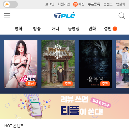
로그인
회원가입
채팅
쿠폰등록
충전소
앱설치
주요 서비스 메뉴 펼치기
검색
메뉴 네비게이션
영화
방송
애니
동영상
만화
성인
추천 콘텐츠
최신
추천
추천
HOT 콘텐츠