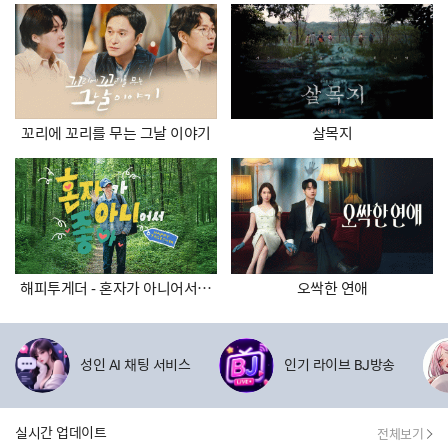
꼬리에 꼬리를 무는 그날 이야기
살목지
해피투게더 - 혼자가 아니어서 좋아
오싹한 연애
제휴사 할인이벤트
성인 AI 채팅 서비스
인기 라이브 BJ방송
실시간 업데이트
전체보기