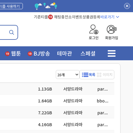
 티플 사용하기
기존티플
채팅
충전소
이벤트
상품권등록
바로가기
로그인
회원가입
웹툰
BJ방송
테마관
스페셜
목록
이미지
1.13GB
서양드라마
par...
1.64GB
서양드라마
bbo...
7.22GB
서양드라마
par...
4.16GB
서양드라마
par...