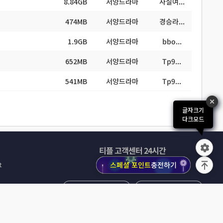
8.84GB
서양드라마
사실여...
474MB
서양드라마
경승라...
1.9GB
서양드라마
bbo...
652MB
서양드라마
Tp9...
541MB
서양드라마
Tp9...
글자크기
다크모드
티플 고객센터 24시간
1688-8474
스페셜 포인트
충전하기
t
FAQ
공지사항
1:1문의
원격지원요청