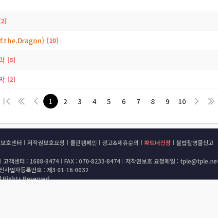
2
the.Dragon)
10
자막
5
자막
2
1
2
3
4
5
6
7
8
9
10
권보호센터
저작권보호요청
클린캠페인
광고&제휴문의
파트너신청
불법촬영물신고
고객센터 : 1688-8474
FAX : 070-8233-8474
저작권보호 요청메일 : tple@tple.ne
사업자등록번호 : 제3-01-16-0032
 Rights Reserved.
 등의 조치가 취해질 수 있으며 처벌 받을 수 있습니다.
에 따라 형사 처벌 받을 수 있습니다.