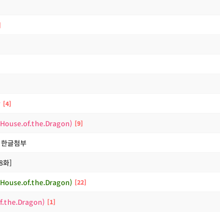
막
4
se.of.the.Dragon)
9
I] 한글첨부
8화]
se.of.the.Dragon)
22
the.Dragon)
1