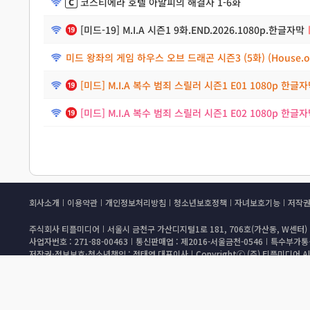
코스티에라 호텔 아말피의 해결사 1-6화
[미드-19] M.I.A 시즌1 9화.END.2026.1080p.한글자막
미드 왕좌의 게임 하우스 오브 드래곤 시즌3 (5화) (House.of.
[미드] M.I.A 복수 범죄 스릴러 시즌1 E01 1080p 한글
[미드] M.I.A 복수 범죄 스릴러 시즌1 E02 1080p 한글
회사소개
이용약관
개인정보처리방침
청소년보호정책
자녀보호기능
저작
주식회사 티플미디어
서울시 금천구 가산디지털1로 181, 706호(가산동, W센터)
사업자번호 : 271-88-00463
통신판매업 : 제2016-서울금천-0546
특수부가통신
저작권·정보보호·청소년책임 : 정태연 대표이사
Copyrightⓒ (주) 티플미디어 All
불법촬영물을 게재할 경우 전기통신사업법 제22조의5제1항에 따라 삭제 및 접속차단
아동청소년 이용음란물을 제작/배포/소지시 아동청소년의 성보호에 관한 법률 제11조