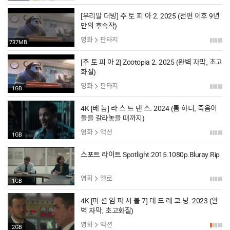
[우리말 더빙] 주 토 피 아 2. 2025 (전편 이후 9년
만의 후속작)
영화
판타지
737MB
[주 토 피 아 2] Zootopia 2. 2025 (완벽 자막, 초고
화질)
영화
판타지
1GB
4K [베 놈] 라 스 트 댄 스. 2024 (톰 하디, 죽음이
둘을 갈라놓을 때까지)
영화
액션
1GB
스포트 라이트 Spotlight.2015.1080p.Bluray.Rip
영화
멜로
1GB
4K [미 션 임 파 서 블 7] 데 드 레 코 닝. 2023 (완
벽 자막, 초고화질)
영화
액션
2GB