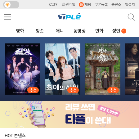
로그인
회원가입
채팅
쿠폰등록
충전소
앱설치
주요 서비스 메뉴 펼치기
검색
메뉴 네비게이션
영화
방송
애니
동영상
만화
성인
추천 콘텐츠
추천
추천
추천
HOT 콘텐츠