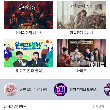
심야괴담회 시즌6
가족관계증명서
유 퀴즈 온 더 블럭
아파트
제휴사 할인이벤트
성인 웹툰 무료 혜택
인기 라이브 BJ방송
실시간 업데이트
전체보기