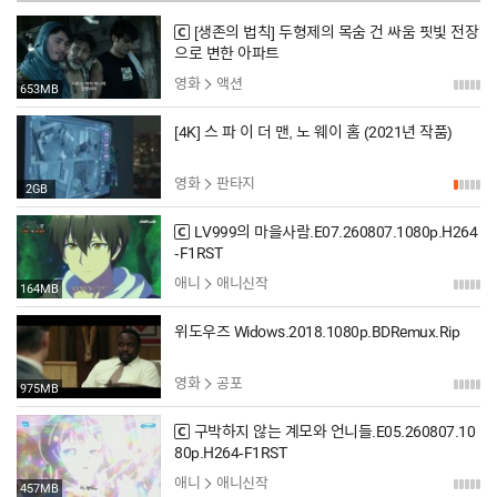
[생존의 법칙] 두형제의 목숨 건 싸움 핏빛 전장
으로 변한 아파트
영화
액션
653MB
[4K] 스 파 이 더 맨, 노 웨이 홈 (2021년 작품)
영화
판타지
2GB
LV999의 마을사람.E07.260807.1080p.H264
-F1RST
애니
애니신작
164MB
위도우즈 Widows.2018.1080p.BDRemux.Rip
영화
공포
975MB
구박하지 않는 계모와 언니들.E05.260807.10
80p.H264-F1RST
애니
애니신작
457MB